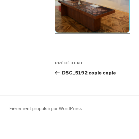
Navigation
Article
PRÉCÉDENT
de
précédent
DSC_5192 copie copie
l’article
Fièrement propulsé par WordPress