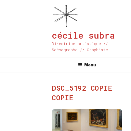
Aller
au
contenu
principal
cécile subra
Directrice artistique //
Scénographe // Graphiste
Menu
DSC_5192 COPIE
COPIE