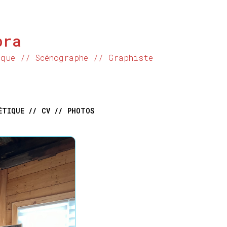
bra
ique // Scénographe // Graphiste
ÉTIQUE //
CV //
PHOTOS