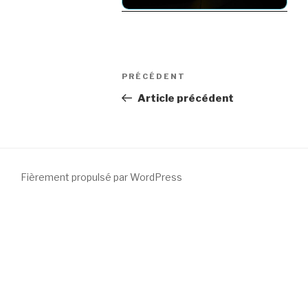
Navigation
Article
PRÉCÉDENT
de
précédent
Article précédent
l’article
Fièrement propulsé par WordPress