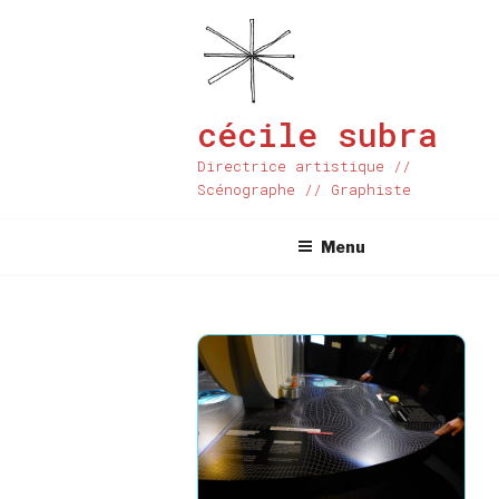
Aller
au
contenu
principal
cécile subra
Directrice artistique //
Scénographe // Graphiste
Menu