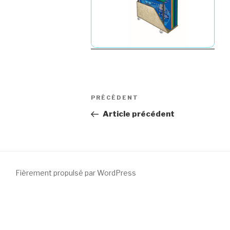
Navigation
Article
PRÉCÉDENT
de
précédent
Article précédent
l’article
Fièrement propulsé par WordPress