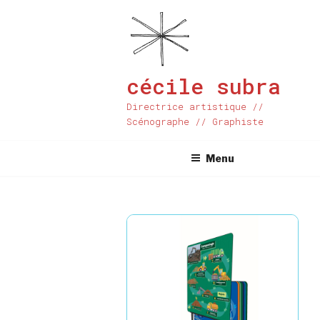
Aller
au
contenu
principal
cécile subra
Directrice artistique //
Scénographe // Graphiste
Menu