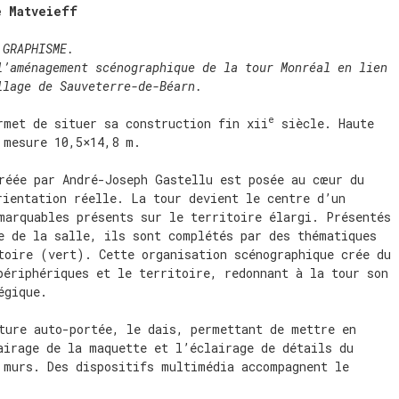
e Matveieff
 GRAPHISME.
l’aménagement scénographique de la tour Monréal en lien
llage de Sauveterre-de-Béarn.
e
rmet de situer sa construction fin xii
siècle. Haute
 mesure 10,5×14,8 m.
réée par André-Joseph Gastellu est posée au cœur du
rientation réelle. La tour devient le centre d’un
marquables présents sur le territoire élargi. Présentés
e de la salle, ils sont complétés par des thématiques
toire (vert). Cette organisation scénographique crée du
périphériques et le territoire, redonnant à la tour son
égique.
ture auto-portée, le dais, permettant de mettre en
airage de la maquette et l’éclairage de détails du
 murs. Des dispositifs multimédia accompagnent le