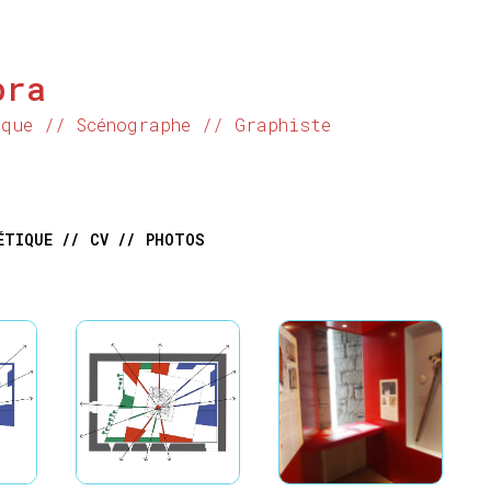
bra
ique // Scénographe // Graphiste
ÉTIQUE //
CV //
PHOTOS