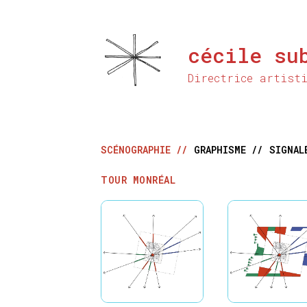
Aller
au
contenu
cécile su
principal
Directrice artist
SCÉNOGRAPHIE //
GRAPHISME //
SIGNAL
TOUR MONRÉAL