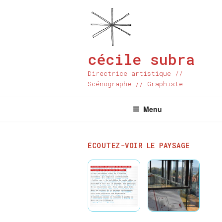
Aller
au
contenu
principal
cécile subra
Directrice artistique //
Scénographe // Graphiste
Menu
ÉCOUTEZ-VOIR LE PAYSAGE