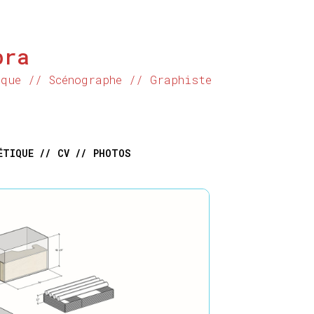
bra
ique // Scénographe // Graphiste
ÉTIQUE //
CV //
PHOTOS