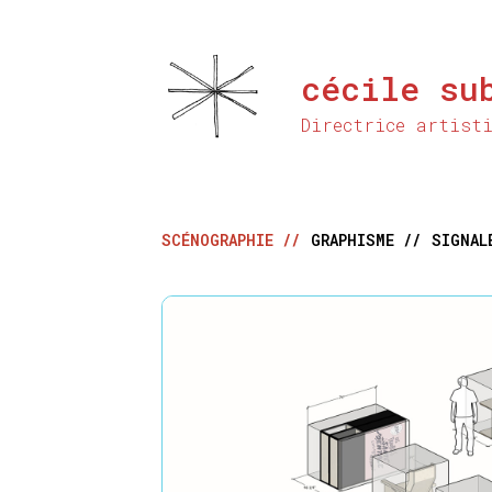
Aller
au
contenu
cécile su
principal
Directrice artist
SCÉNOGRAPHIE //
GRAPHISME //
SIGNAL