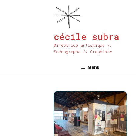
Aller
au
contenu
principal
cécile subra
Directrice artistique //
Scénographe // Graphiste
Menu