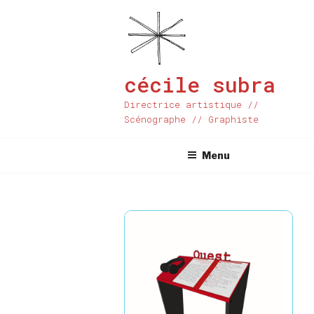
Aller
au
contenu
principal
cécile subra
Directrice artistique //
Scénographe // Graphiste
Menu