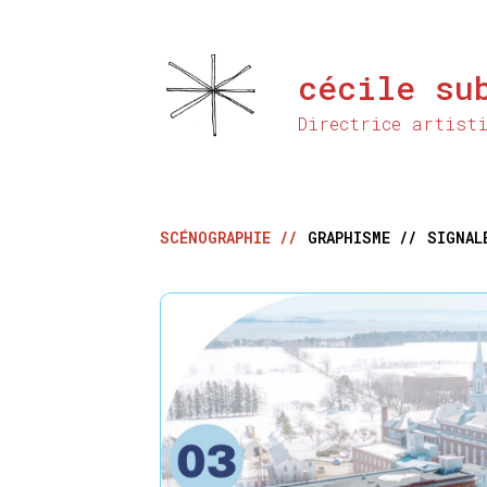
Aller
au
contenu
cécile su
principal
Directrice artist
SCÉNOGRAPHIE //
GRAPHISME //
SIGNAL