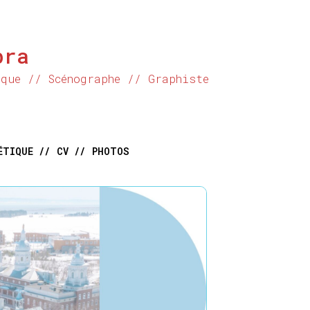
bra
ique // Scénographe // Graphiste
ÉTIQUE //
CV //
PHOTOS