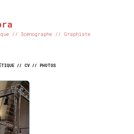
bra
ique // Scénographe // Graphiste
ÉTIQUE //
CV //
PHOTOS