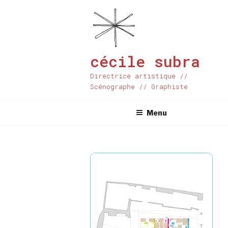
Aller
au
contenu
principal
cécile subra
Directrice artistique //
Scénographe // Graphiste
Menu