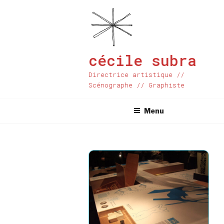
Aller
au
contenu
principal
cécile subra
Directrice artistique //
Scénographe // Graphiste
Menu