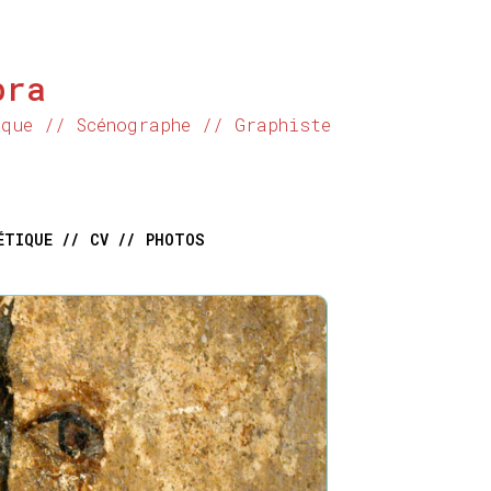
bra
ique // Scénographe // Graphiste
ÉTIQUE //
CV //
PHOTOS