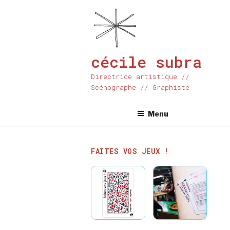
Aller
au
contenu
principal
cécile subra
Directrice artistique //
Scénographe // Graphiste
Menu
FAITES VOS JEUX !