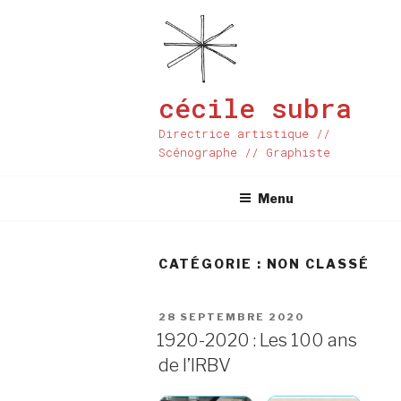
Aller
au
contenu
principal
cécile subra
Directrice artistique //
Scénographe // Graphiste
Menu
CATÉGORIE :
NON CLASSÉ
PUBLIÉ
28 SEPTEMBRE 2020
LE
1920-2020 : Les 100 ans
de l’IRBV