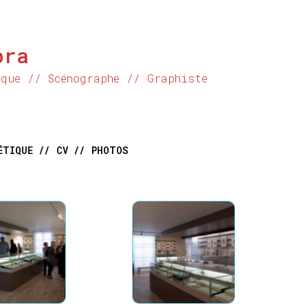
bra
ique // Scénographe // Graphiste
ÉTIQUE //
CV //
PHOTOS