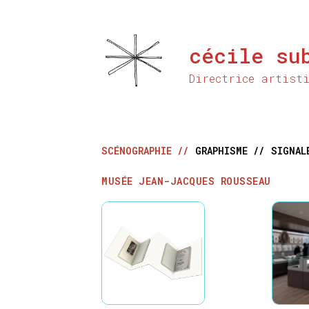
Aller
au
contenu
cécile su
principal
Directrice artist
SCÉNOGRAPHIE //
GRAPHISME //
SIGNAL
MUSÉE JEAN-JACQUES ROUSSEAU