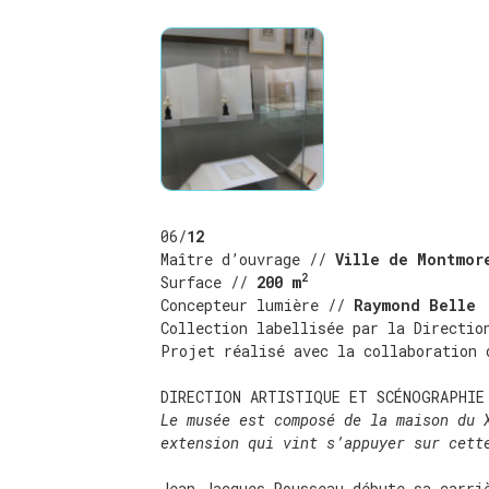
06/
12
Maître d’ouvrage //
Ville de Montmor
2
Surface //
200 m
Concepteur lumière //
Raymond Belle
Collection labellisée par la Directio
Projet réalisé avec la collaboration 
DIRECTION ARTISTIQUE ET SCÉNOGRAPHIE
Le musée est composé de la maison du 
extension qui vint s’appuyer sur cett
Jean-Jacques Rousseau débute sa carri