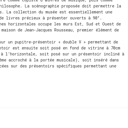
hilosophe. La scénographie proposée doit permettre la
s. La collection du musée est essentiellement une
de livres précieux à présenter ouverts à 90°.
nes horizontales occupe les murs Est, Sud et Ouest de
 maison de Jean-Jacques Rousseau, premier élément de
sur un pupitre-présentoir « double V » permettant de
ntoir est ensuite soit posé en fond de vitrine à 70cm
 à l’horizontale, soit posé sur un présentoir incliné à
ême accroché à la portée musicale), soit inséré dans
cées sur des présentoirs spécifiques permettant une
s