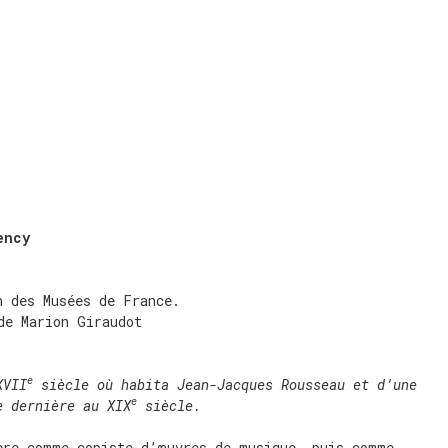
ency
n des Musées de France.
de Marion Giraudot
e
XVII
siècle où habita Jean-Jacques Rousseau et d’une
e
e dernière au XIX
siècle.
ère comme copiste d’œuvres de musique, puis comme